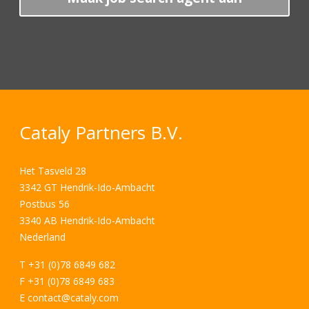
Cataly Partners B.V.
Het Tasveld 28
3342 GT Hendrik-Ido-Ambacht
Postbus 56
3340 AB Hendrik-Ido-Ambacht
Nederland
T +31 (0)78 6849 682
F +31 (0)78 6849 683
E
contact@cataly.com