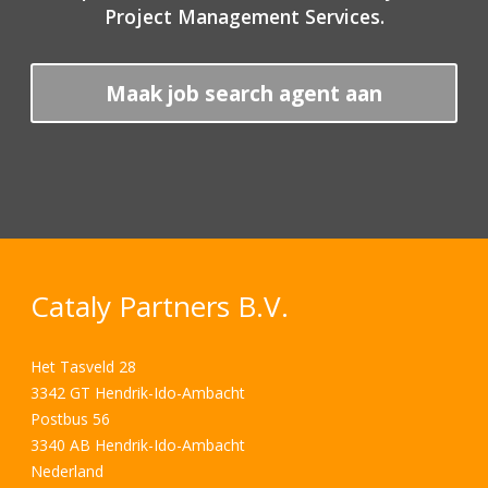
Project Management Services.
Maak job search agent aan
Cataly Partners B.V.
Het Tasveld 28
3342 GT Hendrik-Ido-Ambacht
Postbus 56
3340 AB Hendrik-Ido-Ambacht
Nederland